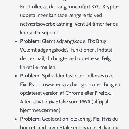
Kontrollér, at du har gennemført KYC. Krypto-
udbetalinger kan tage længere tid ved
netværksoverbelastning. Vent 24 timer før du
kontakter support.
Problem:
Glemt adgangskode.
Fix:
Brug
\”Glemt adgangskode\”-funktionen. Indtast
den e-mail, du brugte ved oprettelse. Følg
linket i e-mailen.
Problem:
Spil sidder fast eller indlæses ikke.
Fix:
Ryd browserens cache og cookies. Brug en
opdateret version af Chrome eller Firefox.
Alternativt prøv Stake som PWA (tilføj til
hjemmeskærmen).
Problem:
Geolocation-blokering.
Fix:
Hvis du
bor i et land, hvor Stake er begrænset, kan du