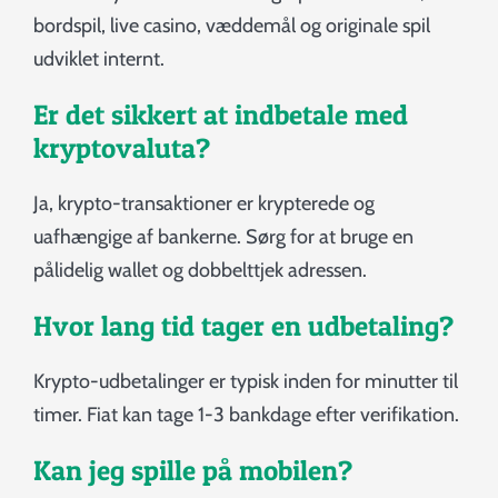
bordspil, live casino, væddemål og originale spil
udviklet internt.
Er det sikkert at indbetale med
kryptovaluta?
Ja, krypto-transaktioner er krypterede og
uafhængige af bankerne. Sørg for at bruge en
pålidelig wallet og dobbelttjek adressen.
Hvor lang tid tager en udbetaling?
Krypto-udbetalinger er typisk inden for minutter til
timer. Fiat kan tage 1-3 bankdage efter verifikation.
Kan jeg spille på mobilen?