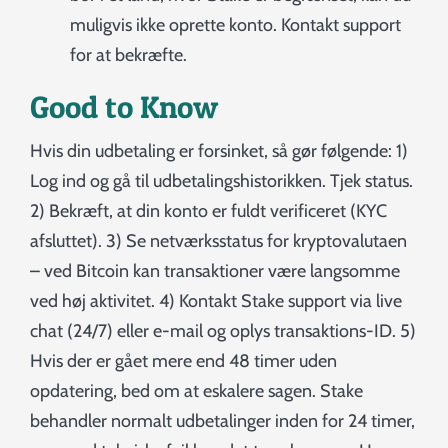
muligvis ikke oprette konto. Kontakt support
for at bekræfte.
Good to Know
Hvis din udbetaling er forsinket, så gør følgende: 1)
Log ind og gå til udbetalingshistorikken. Tjek status.
2) Bekræft, at din konto er fuldt verificeret (KYC
afsluttet). 3) Se netværksstatus for kryptovalutaen
– ved Bitcoin kan transaktioner være langsomme
ved høj aktivitet. 4) Kontakt Stake support via live
chat (24/7) eller e-mail og oplys transaktions-ID. 5)
Hvis der er gået mere end 48 timer uden
opdatering, bed om at eskalere sagen. Stake
behandler normalt udbetalinger inden for 24 timer,