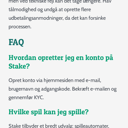
men ved tekniske fejl kan det tage længere. Hav
tålmodighed og undgå at oprette flere
udbetalingsanmodninger, da det kan forsinke
processen.
FAQ
Hvordan opretter jeg en konto på
Stake?
Opret konto via hjemmesiden med e-mail,
brugernavn og adgangskode. Bekræft e-mailen og
gennemfør KYC.
Hvilke spil kan jeg spille?
Stake tilbyder et bredt udvalg: spilleautomater,