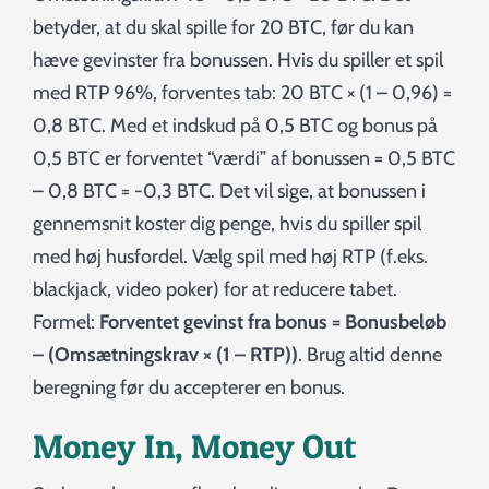
betyder, at du skal spille for 20 BTC, før du kan
hæve gevinster fra bonussen. Hvis du spiller et spil
med RTP 96%, forventes tab: 20 BTC × (1 – 0,96) =
0,8 BTC. Med et indskud på 0,5 BTC og bonus på
0,5 BTC er forventet “værdi” af bonussen = 0,5 BTC
– 0,8 BTC = -0,3 BTC. Det vil sige, at bonussen i
gennemsnit koster dig penge, hvis du spiller spil
med høj husfordel. Vælg spil med høj RTP (f.eks.
blackjack, video poker) for at reducere tabet.
Formel:
Forventet gevinst fra bonus = Bonusbeløb
– (Omsætningskrav × (1 – RTP))
. Brug altid denne
beregning før du accepterer en bonus.
Money In, Money Out