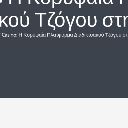
ακού Τζόγου στ
 Casino: Η Κορυφαία Πλατφόρμα Διαδικτυακού Τζόγου σ