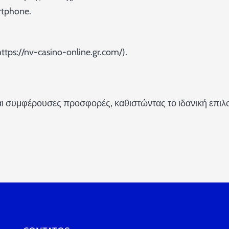
tphone.
ttps://nv-casino-online.gr.com/).
ι συμφέρουσες προσφορές, καθιστώντας το ιδανική επιλο