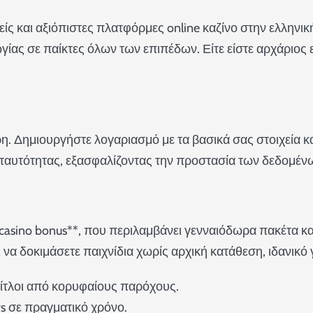
ιλείς και αξιόπιστες πλατφόρμες online καζίνο στην ελλην
ίας σε παίκτες όλων των επιπέδων. Είτε είστε αρχάριος ε
ορη. Δημιουργήστε λογαριασμό με τα βασικά σας στοιχεία κ
ταυτότητας, εξασφαλίζοντας την προστασία των δεδομέν
nv casino bonus**, που περιλαμβάνει γενναιόδωρα πακέτα
ι να δοκιμάσετε παιχνίδια χωρίς αρχική κατάθεση, ιδανικό 
τίτλοι από κορυφαίους παρόχους.
rs σε πραγματικό χρόνο.