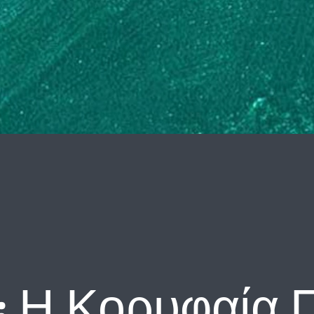
: Η Κορυφαία