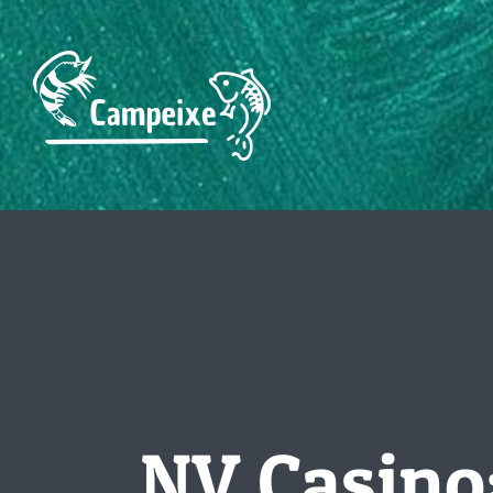
Skip
to
content
NV Casino