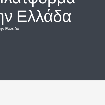
ην Ελλάδα
την Ελλάδα