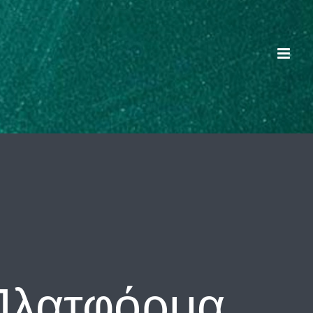
 Πλατφόρμα