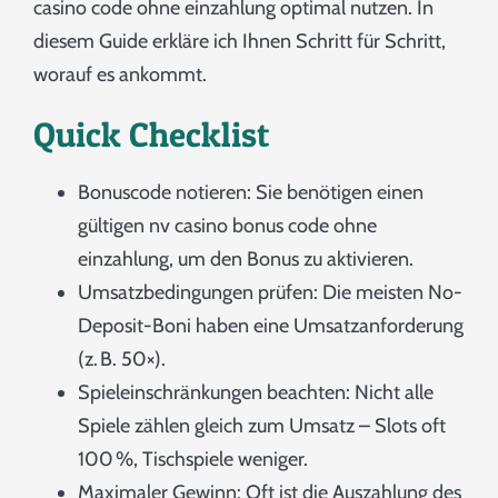
casino code ohne einzahlung optimal nutzen. In
diesem Guide erkläre ich Ihnen Schritt für Schritt,
worauf es ankommt.
Quick Checklist
Bonuscode notieren: Sie benötigen einen
gültigen nv casino bonus code ohne
einzahlung, um den Bonus zu aktivieren.
Umsatzbedingungen prüfen: Die meisten No-
Deposit-Boni haben eine Umsatzanforderung
(z. B. 50×).
Spieleinschränkungen beachten: Nicht alle
Spiele zählen gleich zum Umsatz – Slots oft
100 %, Tischspiele weniger.
Maximaler Gewinn: Oft ist die Auszahlung des