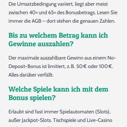
Die Umsatzbedingung variiert, liegt aber meist
zwischen 40× und 65× des Bonusbetrags. Lesen Sie
immer die AGB – dort stehen die genauen Zahlen.
Bis zu welchem Betrag kann ich
Gewinne auszahlen?
Der maximale auszahlbare Gewinn aus einem No-
Deposit-Bonus ist limitiert, z. B. 50 € oder 100 €.
Alles darüber verfällt.
Welche Spiele kann ich mit dem
Bonus spielen?
Erlaubt sind fast immer Spielautomaten (Slots),
außer Jackpot-Slots. Tischspiele und Live-Casino