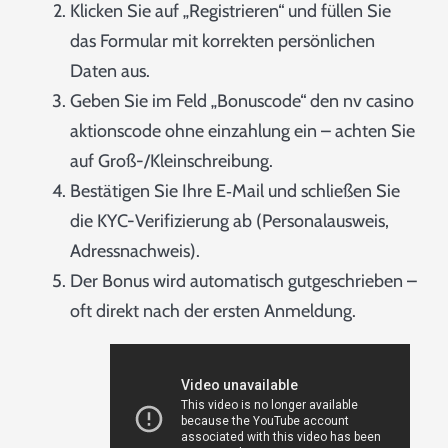
Klicken Sie auf „Registrieren“ und füllen Sie
das Formular mit korrekten persönlichen
Daten aus.
Geben Sie im Feld „Bonuscode“ den nv casino
aktionscode ohne einzahlung ein – achten Sie
auf Groß-/Kleinschreibung.
Bestätigen Sie Ihre E‑Mail und schließen Sie
die KYC-Verifizierung ab (Personalausweis,
Adressnachweis).
Der Bonus wird automatisch gutgeschrieben –
oft direkt nach der ersten Anmeldung.