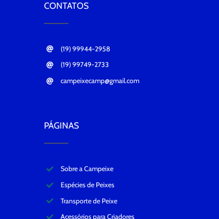
CONTATOS
(19) 99944-2958
(19) 99749-2733
campeixecamp@gmail.com
PÁGINAS
Sobre a Campeixe
Espécies de Peixes
Transporte de Peixe
Acessórios para Criadores