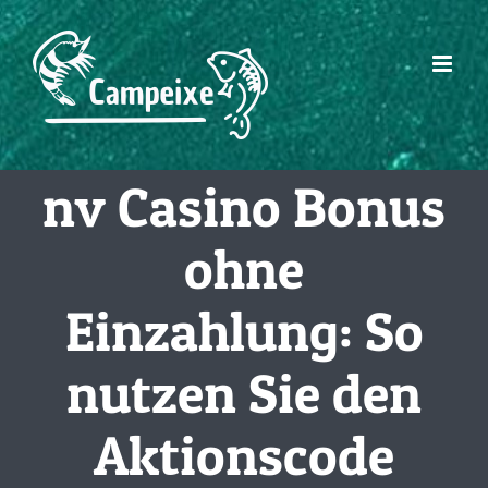
Skip
to
content
nv Casino Bonus
ohne
Einzahlung: So
nutzen Sie den
Aktionscode