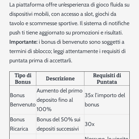
La piattaforma offre un’esperienza di gioco fluida su
dispositivi mobili, con accesso a slot, giochi da
tavolo e scommesse sportive. Il sistema di notifiche
push ti tiene aggiornato su promozioni e risultati.
Importante:
i bonus di benvenuto sono soggetti a
termini di sblocco; leggi attentamente i requisiti di
puntata prima di accettarli.
Tipo di
Requisiti di
Descrizione
Bonus
Puntata
Aumento del primo
Bonus
35x l’importo del
deposito fino al
Benvenuto
bonus
100%
Bonus
Bonus del 50% sui
30x
Ricarica
depositi successivi
Nessuno, le vincite