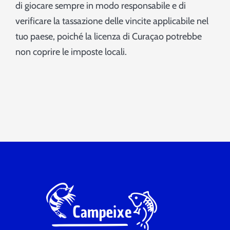
di giocare sempre in modo responsabile e di
verificare la tassazione delle vincite applicabile nel
tuo paese, poiché la licenza di Curaçao potrebbe
non coprire le imposte locali.