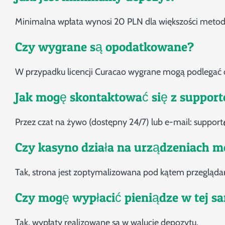
Minimalna wpłata wynosi 20 PLN dla większości metod
Czy wygrane są opodatkowane?
W przypadku licencji Curacao wygrane mogą podlegać 
Jak mogę skontaktować się z suppor
Przez czat na żywo (dostępny 24/7) lub e-mail: suppor
Czy kasyno działa na urządzeniach m
Tak, strona jest zoptymalizowana pod kątem przeglądare
Czy mogę wypłacić pieniądze w tej sa
Tak, wypłaty realizowane są w walucie depozytu.