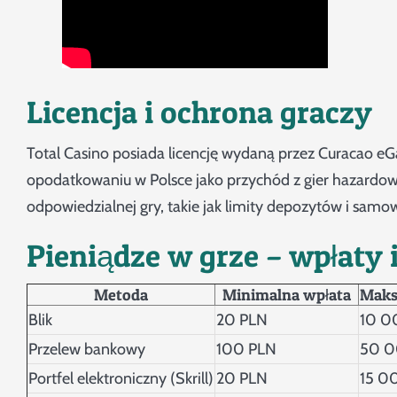
Licencja i ochrona graczy
Total Casino posiada licencję wydaną przez Curacao eG
opodatkowaniu w Polsce jako przychód z gier hazardow
odpowiedzialnej gry, takie jak limity depozytów i samo
Pieniądze w grze – wpłaty 
Metoda
Minimalna wpłata
Maks
Blik
20 PLN
10 0
Przelew bankowy
100 PLN
50 0
Portfel elektroniczny (Skrill)
20 PLN
15 0