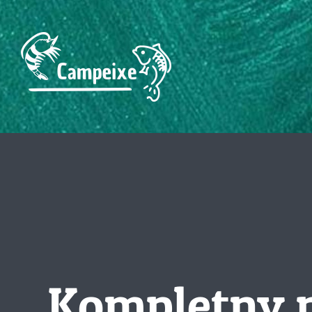
Skip
to
content
Kompletny p