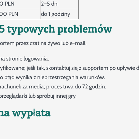
0 PLN
2–5 dni
00 PLN
do 1 godziny
 – 5 typowych problemów
ortem przez czat na żywo lub e-mail.
na stronie logowania.
fikowane; jeśli tak, skontaktuj się z supportem po upływie
to błąd wynika z nieprzestrzegania warunków.
rachunek za media; proces trwa do 72 godzin.
eglądarki lub spróbuj innej gry.
na wypłata