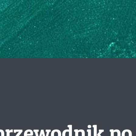
rzewodnik po 